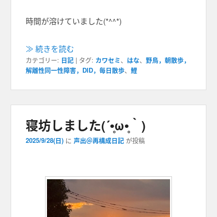
時間が溶けていました(*^^*)
≫ 続きを読む
カテゴリー:
日記
|
タグ:
カワセミ
、
はな
、
野鳥，朝散歩，
解離性同一性障害，DID，毎日散歩
、
鯉
寝坊しました(´•̥ω•̥｀)
2025/9/28(日)
に
声出＠再構成日記
が投稿