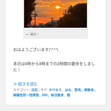
朝日！
おはようございます(*^^*)
本日は6時から8時までの2時間の散歩をしまし
た！
≫ 続きを読む
カテゴリー:
日記
|
タグ:
カワセミ
、
はな
、
野鳥，朝散歩，
解離性同一性障害，DID，毎日散歩
、
鯉