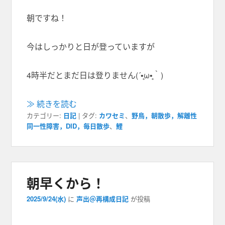
朝ですね！
今はしっかりと日が登っていますが
4時半だとまだ日は登りません(´•̥ω•̥｀)
≫ 続きを読む
カテゴリー:
日記
|
タグ:
カワセミ
、
野鳥，朝散歩，解離性
同一性障害，DID，毎日散歩
、
鯉
朝早くから！
2025/9/24(水)
に
声出＠再構成日記
が投稿