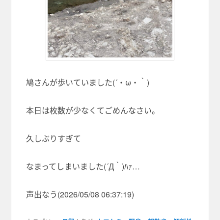
鳩さんが歩いていました(´・ω・｀)
本日は枚数が少なくてごめんなさい。
久しぶりすぎて
なまってしまいました(´Д｀)ﾊｧ…
声出なう(2026/05/08 06:37:19)