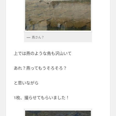
燕さん？
上では燕のような鳥も沢山いて
あれ？燕ってもうそろそろ？
と思いながら
1枚、撮らせてもらいました！