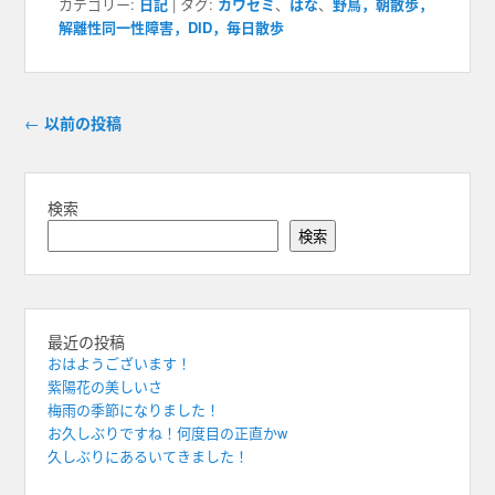
カテゴリー:
日記
|
タグ:
カワセミ
、
はな
、
野鳥，朝散歩，
解離性同一性障害，DID，毎日散歩
投稿ナビゲーション
←
以前の投稿
検索
検索
最近の投稿
おはようございます！
紫陽花の美しいさ
梅雨の季節になりました！
お久しぶりですね！何度目の正直かw
久しぶりにあるいてきました！