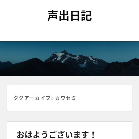
声出日記
タグアーカイブ:
カワセミ
おはようございます！