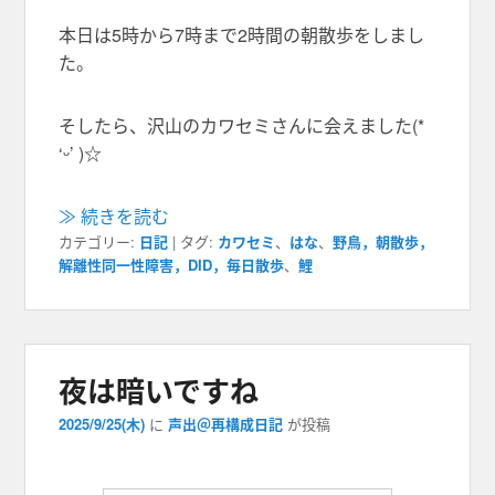
本日は5時から7時まで2時間の朝散歩をしまし
た。
そしたら、沢山のカワセミさんに会えました(*
‘ᵕ’ )☆
≫ 続きを読む
カテゴリー:
日記
|
タグ:
カワセミ
、
はな
、
野鳥，朝散歩，
解離性同一性障害，DID，毎日散歩
、
鯉
夜は暗いですね
2025/9/25(木)
に
声出＠再構成日記
が投稿