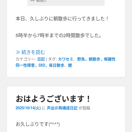
朝焼け
本日、久しぶりに朝散歩に行ってきました！
5時半から7時半までの2時間散歩でした。
≫ 続きを読む
カテゴリー:
日記
|
タグ:
カワセミ
、
野鳥，朝散歩，解離性
同一性障害，DID，毎日散歩
、
鯉
おはようございます！
2025/10/14(火)
に
声出＠再構成日記
が投稿
お久しぶりです(*^^*)