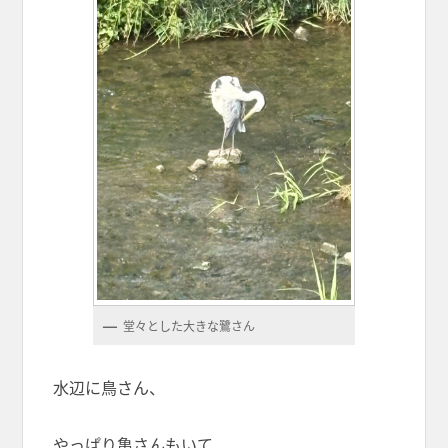
堂々とした大きな鷺さん
水辺に鳥さん、
やっぱり亀さんもいて