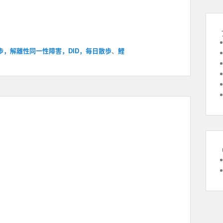
歩，解離性同一性障害，DID，毎日散歩
、
鯉